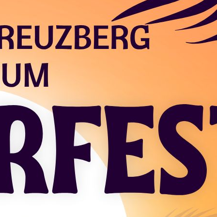
m
Sommerfest
ein!
ommes
!
t und verbringt mit uns einen schönen