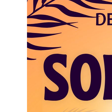
Liebe Garten
am
Samstag, 
Los geht’s
ab
Freut euch au
Hüpfburg
Kindersc
Cocktails
Musik
Kaffee & 
Ab
16:00 Uhr
Kommt vorbei,
Tag im Grüne
Euer Vorstan