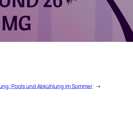
nung: Pools und Abkühlung im Sommer
→