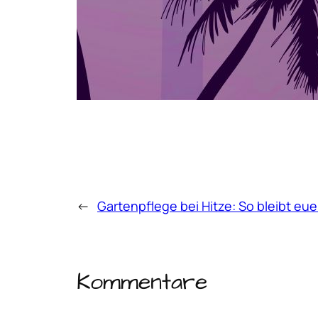
←
Gartenpflege bei Hitze: So bleibt eu
Kommentare