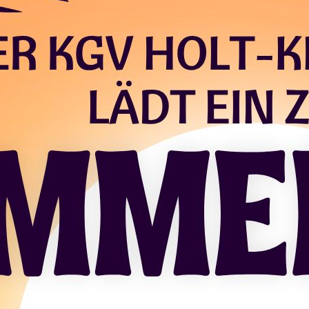
freundinnen und Gartenfreunde,
den 05. Juli 2025
laden wir euch herzlich zu unsere
 11:00 Uhr
auf dem Vereinsgelände.
f ein buntes Programm für Groß und Klein:
hminken
Kuchen
wird der Grill angeschmissen – dazu gibt es leckere
P
 bringt Freunde, Familie und vor Allem gute Laune mi
n!
d