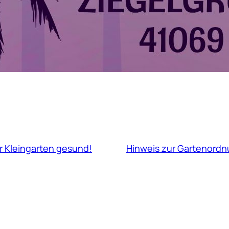
er Kleingarten gesund!
Hinweis zur Gartenord