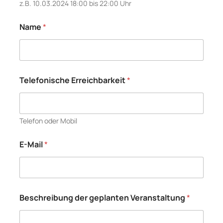
z.B. 10.03.2024 18:00 bis 22:00 Uhr
B
Name
*
e
s
t
ä
t
i
Telefonische Erreichbarkeit
*
g
u
n
g
Telefon oder Mobil
E
r
r
E-Mail
*
e
i
c
h
b
Beschreibung der geplanten Veranstaltung
*
a
r
k