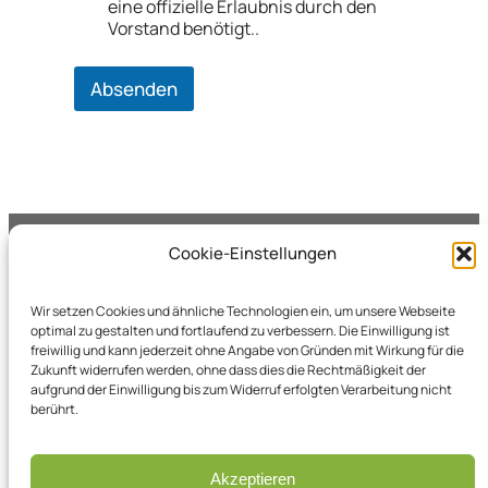
eine offizielle Erlaubnis durch den
Vorstand benötigt..
Absenden
Cookie-Einstellungen
Wir setzen Cookies und ähnliche Technologien ein, um unsere Webseite
Kleingärtnerverein Holt-Kreuzberg 1926 e.V.
optimal zu gestalten und fortlaufend zu verbessern. Die Einwilligung ist
freiwillig und kann jederzeit ohne Angabe von Gründen mit Wirkung für die
Ziegelgrund 26
Zukunft widerrufen werden, ohne dass dies die Rechtmäßigkeit der
41069 Mönchengladbach
aufgrund der Einwilligung bis zum Widerruf erfolgten Verarbeitung nicht
berührt.
Kleingärtner-Blog
Impressum
Freie Gärten
Cookie Policy (EU)
Akzeptieren