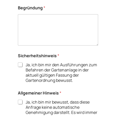
n
d
Begründung
*
u
n
g
N
a
m
e
Sicherheitshinweis
*
Ja, ich bin mir den Ausführungen zum
Befahren der Gartenanlage in der
aktuell gültigen Fassung der
Gartenordnung bewusst.
Allgemeiner Hinweis
*
Ja, ich bin mir bewusst, dass diese
Anfrage keine automatische
Genehmigung darstellt. Es wird immer