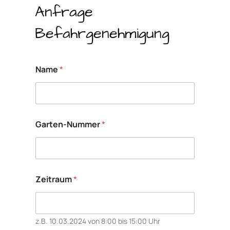
Anfrage
Befahrgenehmigung
Name
*
Garten-Nummer
*
*
Zeitraum
*
B
e
g
r
ü
z.B. 10.03.2024 von 8:00 bis 15:00 Uhr